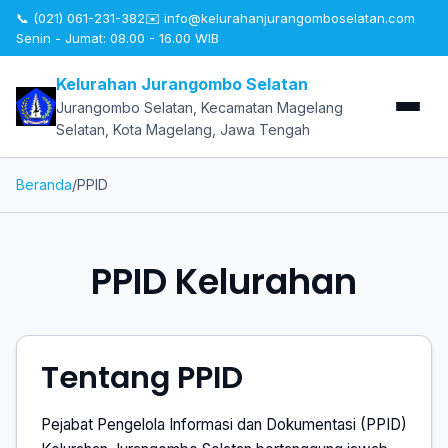
📞 (021) 061-231-382
✉️
info@kelurahanjurangomboselatan.com
Senin - Jumat: 08.00 - 16.00 WIB
Kelurahan Jurangombo Selatan
Jurangombo Selatan, Kecamatan Magelang
Selatan, Kota Magelang, Jawa Tengah
Beranda
/
PPID
PPID Kelurahan
Tentang PPID
Pejabat Pengelola Informasi dan Dokumentasi (PPID)