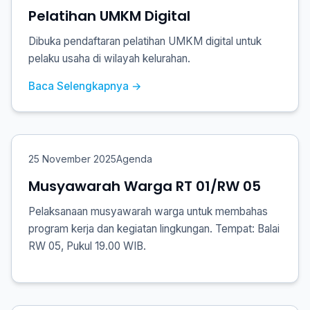
Pelatihan UMKM Digital
Dibuka pendaftaran pelatihan UMKM digital untuk
pelaku usaha di wilayah kelurahan.
Baca Selengkapnya →
25 November 2025
Agenda
Musyawarah Warga RT 01/RW 05
Pelaksanaan musyawarah warga untuk membahas
program kerja dan kegiatan lingkungan. Tempat: Balai
RW 05, Pukul 19.00 WIB.