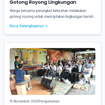
Gotong Royong Lingkungan
Warga bersama perangkat kelurahan melakukan
gotong royong untuk menciptakan lingkungan bersih.
Baca Selengkapnya →
15 November 2025
Pengumuman